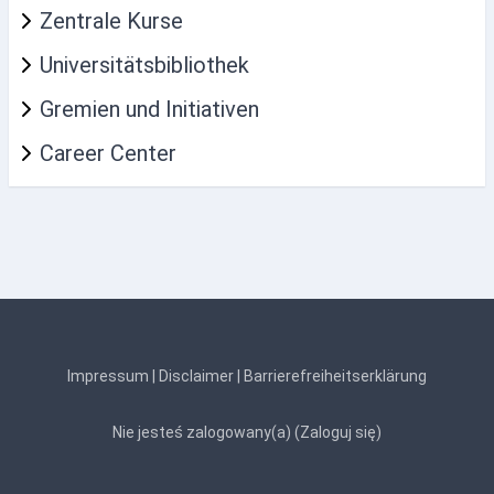
Zentrale Kurse
Universitätsbibliothek
Gremien und Initiativen
Career Center
Impressum
|
Disclaimer
|
Barrierefreiheitserklärung
Nie jesteś zalogowany(a) (
Zaloguj się
)