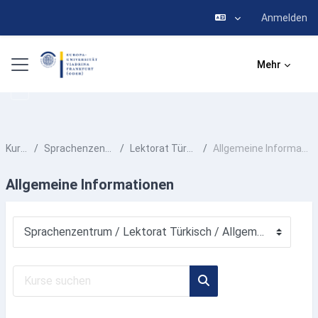
Anmelden
Zum Hauptinhalt
Website-Übersicht
Mehr
Kurse
Sprachenzentrum
Lektorat Türkisch
Allgemeine Informationen
Allgemeine Informationen
Kursbereiche
Kurse suchen
Kurse suchen