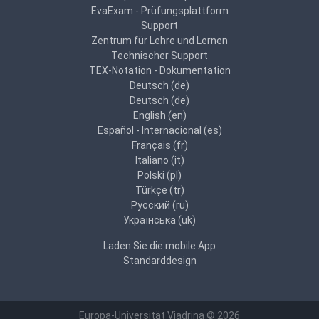
EvaExam - Prüfungsplattform
Support
Zentrum für Lehre und Lernen
Technischer Support
TEX-Notation - Dokumentation
Deutsch ‎(de)‎
Deutsch ‎(de)‎
English ‎(en)‎
Español - Internacional ‎(es)‎
Français ‎(fr)‎
Italiano ‎(it)‎
Polski ‎(pl)‎
Türkçe ‎(tr)‎
Русский ‎(ru)‎
Українська ‎(uk)‎
Laden Sie die mobile App
Standarddesign
Europa-Universität Viadrina © 2026