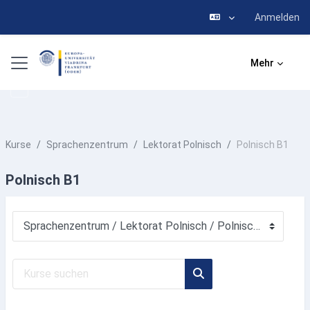
Anmelden
Zum Hauptinhalt
Website-Übersicht
Mehr
Kurse
Sprachenzentrum
Lektorat Polnisch
Polnisch B1
Polnisch B1
Kursbereiche
Kurse suchen
Kurse suchen