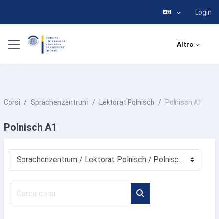
Login
Vai al contenuto principale
Pannello laterale
Altro
Corsi
Sprachenzentrum
Lektorat Polnisch
Polnisch A1
Polnisch A1
Categorie di corso
Cerca corsi
Cerca corsi