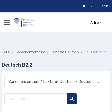
Login
Vai al contenuto principale
Pannello laterale
Altro
Corsi
Sprachenzentrum
Lektorat Deutsch
Deutsch B2.2
Deutsch B2.2
Categorie di corso
Cerca corsi
Cerca corsi