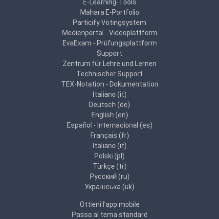
E-Learning-Tools
Mahara E-Portfolio
Particify Votingsystem
Medienportal - Videoplattform
EvaExam - Prüfungsplattform
Support
Zentrum für Lehre und Lernen
Technischer Support
TEX-Notation - Dokumentation
Italiano ‎(it)‎
Deutsch ‎(de)‎
English ‎(en)‎
Español - Internacional ‎(es)‎
Français ‎(fr)‎
Italiano ‎(it)‎
Polski ‎(pl)‎
Türkçe ‎(tr)‎
Русский ‎(ru)‎
Українська ‎(uk)‎
Ottieni l'app mobile
Passa al tema standard