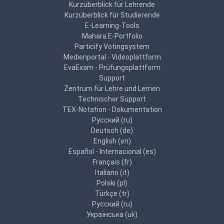
Kurzüberblick für Lehrende
Kurzüberblick für Studierende
E-Learning-Tools
Mahara E-Portfolio
Particify Votingsystem
Medienportal - Videoplattform
EvaExam - Prüfungsplattform
Support
Zentrum für Lehre und Lernen
Technischer Support
TEX-Notation - Dokumentation
Русский ‎(ru)‎
Deutsch ‎(de)‎
English ‎(en)‎
Español - Internacional ‎(es)‎
Français ‎(fr)‎
Italiano ‎(it)‎
Polski ‎(pl)‎
Türkçe ‎(tr)‎
Русский ‎(ru)‎
Українська ‎(uk)‎