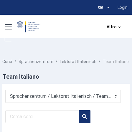
Login
Vai al contenuto principale
Pannello laterale
Altro
Corsi
Sprachenzentrum
Lektorat Italienisch
Team Italiano
Team Italiano
Categorie di corso
Cerca corsi
Cerca corsi