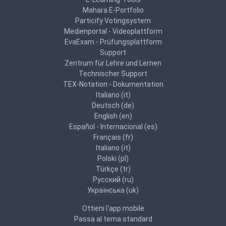
Mahara E-Portfolio
Particify Votingsystem
Medienportal - Videoplattform
EvaExam - Prüfungsplattform
Support
Zentrum für Lehre und Lernen
Technischer Support
TEX-Notation - Dokumentation
Italiano ‎(it)‎
Deutsch ‎(de)‎
English ‎(en)‎
Español - Internacional ‎(es)‎
Français ‎(fr)‎
Italiano ‎(it)‎
Polski ‎(pl)‎
Türkçe ‎(tr)‎
Русский ‎(ru)‎
Українська ‎(uk)‎
Ottieni l'app mobile
Passa al tema standard