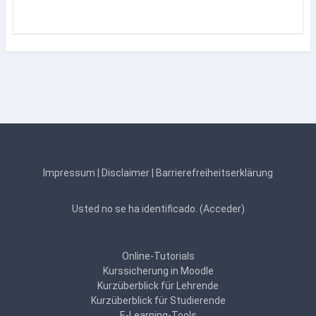
Impressum
|
Disclaimer
|
Barrierefreiheitserklärung
Usted no se ha identificado. (
Acceder
)
Online-Tutorials
Kurssicherung in Moodle
Kurzüberblick für Lehrende
Kurzüberblick für Studierende
E-Learning-Tools