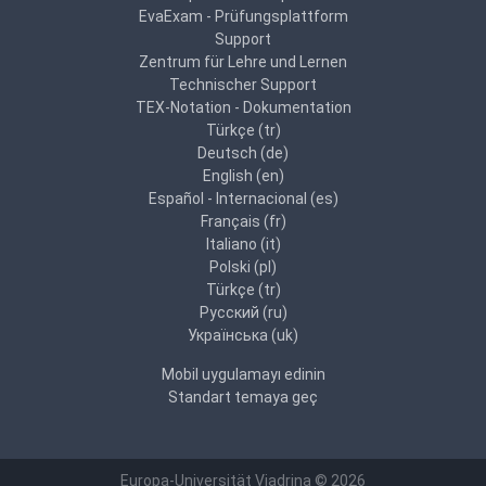
EvaExam - Prüfungsplattform
Support
Zentrum für Lehre und Lernen
Technischer Support
TEX-Notation - Dokumentation
Türkçe ‎(tr)‎
Deutsch ‎(de)‎
English ‎(en)‎
Español - Internacional ‎(es)‎
Français ‎(fr)‎
Italiano ‎(it)‎
Polski ‎(pl)‎
Türkçe ‎(tr)‎
Русский ‎(ru)‎
Українська ‎(uk)‎
Mobil uygulamayı edinin
Standart temaya geç
Europa-Universität Viadrina © 2026