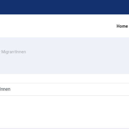
Home
r MigrantInnen
es