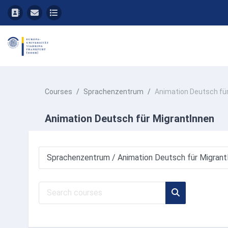
Skip to main content
Courses
Sprachenzentrum
Animation Deutsch fü
Animation Deutsch für MigrantInnen
Course categories
Search courses
Search cours