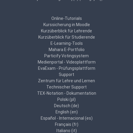
Online-Tutorials
Kurssicherung in Moodle
Kurzüberblick für Lehrende
Kurzüberblick für Studierende
E-Learning-Tools
Mahara E-Portfolio
Particify Votingsystem
Medienportal - Videoplattform
EvaExam - Prüfungsplattform
Support
Zentrum für Lehre und Lernen
Technischer Support
TEX-Notation - Dokumentation
Polski ‎(pl)‎
Deutsch ‎(de)‎
English ‎(en)‎
Español - Internacional ‎(es)‎
Français ‎(fr)‎
Italiano ‎(it)‎