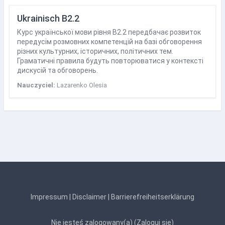
Ukrainisch B2.2
Курс української мови рівня В2.2 передбачає розвиток
передусім розмовних компетенцій на базі обговорення
різних культурних, історичних, політичних тем.
Граматичні правила будуть повторюватися у контексті
дискусій та обговорень.
Nauczyciel:
Lazarenko Olesia
Impressum
|
Disclaimer
|
Barrierefreiheitserklärung
Nie jesteś zalogowany(a) (
Zaloguj się
)