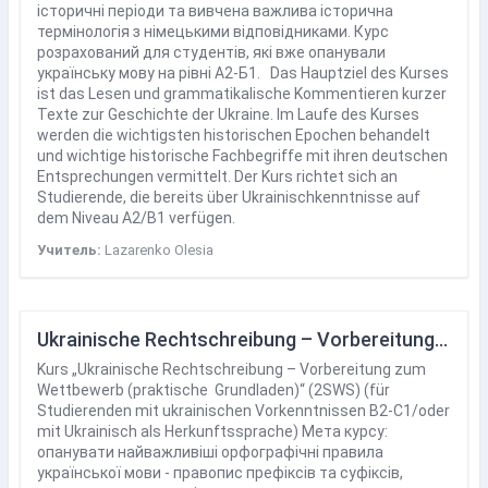
історичні періоди та вивчена важлива історична
термінологія з німецькими відповідниками. Курс
розрахований для студентів, які вже опанували
українську мову на рівні А2-Б1. Das Hauptziel des Kurses
ist das Lesen und grammatikalische Kommentieren kurzer
Texte zur Geschichte der Ukraine. Im Laufe des Kurses
werden die wichtigsten historischen Epochen behandelt
und wichtige historische Fachbegriffe mit ihren deutschen
Entsprechungen vermittelt. Der Kurs richtet sich an
Studierende, die bereits über Ukrainischkenntnisse auf
dem Niveau A2/B1 verfügen.
Учитель:
Lazarenko Olesia
Ukrainische Rechtschreibung – Vorbereitung zum Wettbewerb (praktische Grundladen)
Kurs „Ukrainische Rechtschreibung – Vorbereitung zum
Wettbewerb (praktische Grundladen)“ (2SWS) (für
Studierenden mit ukrainischen Vorkenntnissen B2-C1/oder
mit Ukrainisch als Herkunftssprache) Мета курсу:
опанувати найважливіші орфографічні правила
української мови - правопис префіксів та суфіксів,