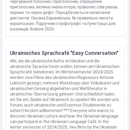
чергування голосних і приголосних, спрощення
приголосних, велика і мала літери, правопис слів разом,
окремо та через дефіс. Передбачається написання
диктантів. Оксана Баранівська. Як правильно писати
українською. Підручник з орфографії та пунктуації для
іноземців. Kraków 2025-
Ukrainisches Sprachcafé "Easy Conversation"
Alle, die die ukrainische Kultur entdecken und die
ukrainische Sprache hören wollen, können am Ukrainischen
Sprachcafé teilnehmen. Im Wintersemester 2024/2025
werden zwei Filme des ukrainischen Regisseurs Antonio
Lukitsch gezeigt, mehrere Workshops über Volkskunst und
ukrainischen Gesang abgehalten und Weltliteratur in
ukrainischer Übersetzung gelesen. Und schließlich laden
wir Sie ein, Spiele auf Ukrainisch zu spielen! Wir würden uns
freuen, auch ukrainische und Erasmus-Studierende zu
sehen! Herzlich willkommen! *** Everyone who wants to
discover Ukrainian culture and hear the Ukrainian language
can participate in the Ukrainian Language Café. In the
winter semester of 2024/2025, two films by the Ukrainian