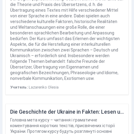
die Theorie und Praxis des Übersetzens, d. h. die
Übertragung eines Textes mit Hilfe verschiedener Mittel
von einer Sprache in eine andere. Dabei spielen auch
verschiedene kulturelle Faktoren, historische Realitäten
und Weltanschauungen eine große Rolle, die einer
besonderen sprachlichen Bearbeitung und Anpassung
bedürfen. Der Kurs umfasst das Erlernen der wichtigsten
Aspekte, die für die Herstellung einer interkulturellen
Kommunikation zwischen zwei Sprachen – Deutsch und
Ukrainisch – erforderlich sind. Insbesondere werden
folgende Themen behandelt: falsche Freunde der
Übersetzer, Übertragung von Eigennamen und
geografischen Bezeichnungen, Phraseologie und Idiome,
nonverbale Kommunikation, Exotismen usw.
Учитель:
Lazarenko Olesia
Die Geschichte der Ukraine in Fakten: Lesen und grammatikalische Analyse von Texten
Головна мета курсу – читання і граматичне
коментування коротких текстів, присвячених історії
України. Протягом курсу будуть розглянуті основні