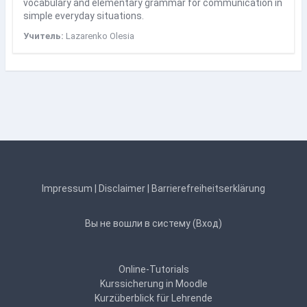
vocabulary and elementary grammar for communication in
simple everyday situations.
Учитель:
Lazarenko Olesia
Impressum
|
Disclaimer
|
Barrierefreiheitserklärung
Вы не вошли в систему (
Вход
)
Online-Tutorials
Kurssicherung in Moodle
Kurzüberblick für Lehrende