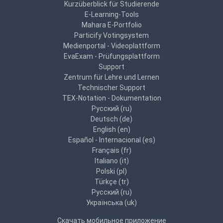
Kurzüberblick für Studierende
E-Learning-Tools
Mahara E-Portfolio
Particify Votingsystem
Medienportal - Videoplattform
EvaExam - Prüfungsplattform
Support
Zentrum für Lehre und Lernen
Technischer Support
TEX-Notation - Dokumentation
Русский ‎(ru)‎
Deutsch ‎(de)‎
English ‎(en)‎
Español - Internacional ‎(es)‎
Français ‎(fr)‎
Italiano ‎(it)‎
Polski ‎(pl)‎
Türkçe ‎(tr)‎
Русский ‎(ru)‎
Українська ‎(uk)‎
Скачать мобильное приложение