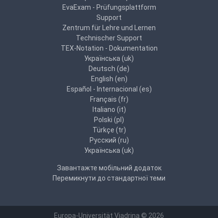
EvaExam - Prüfungsplattform
Support
Zentrum für Lehre und Lernen
Technischer Support
TEX-Notation - Dokumentation
Українська ‎(uk)‎
Deutsch ‎(de)‎
English ‎(en)‎
Español - Internacional ‎(es)‎
Français ‎(fr)‎
Italiano ‎(it)‎
Polski ‎(pl)‎
Türkçe ‎(tr)‎
Русский ‎(ru)‎
Українська ‎(uk)‎
Завантажте мобільний додаток
Перемикнути до стандартної теми
Europa-Universität Viadrina © 2026