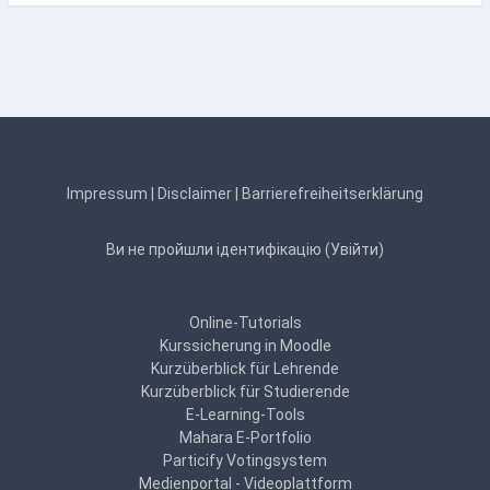
Impressum
|
Disclaimer
|
Barrierefreiheitserklärung
Ви не пройшли ідентифікацію (
Увійти
)
Online-Tutorials
Kurssicherung in Moodle
Kurzüberblick für Lehrende
Kurzüberblick für Studierende
E-Learning-Tools
Mahara E-Portfolio
Particify Votingsystem
Medienportal - Videoplattform